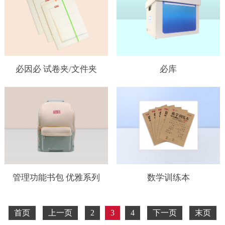
必因必 试卷夹/文件夹
必库
管理功能书包 优雅系列
数学训练本
首页
上一页
2
3
4
下一页
末页